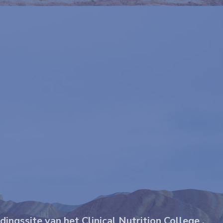
ngssite van het Clinical Nutrition College .